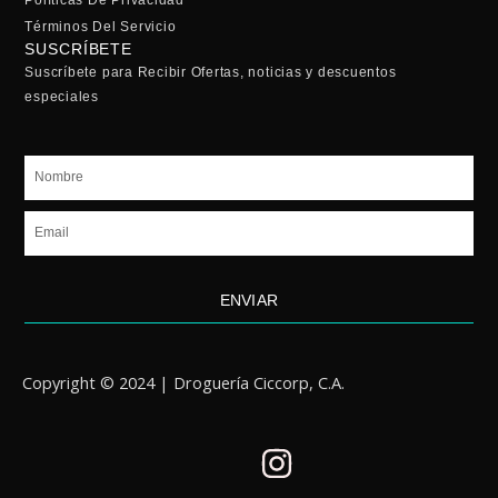
Políticas De Privacidad
Términos Del Servicio
SUSCRÍBETE
Suscríbete para Recibir Ofertas, noticias y descuentos
especiales
Nombre
Email
ENVIAR
Copyright © 2024 | Droguería Ciccorp, C.A.
I
n