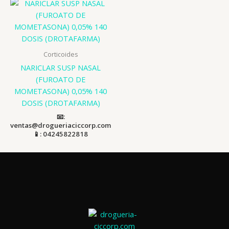
Corticoides
NARICLAR SUSP NASAL
(FUROATO DE
MOMETASONA) 0,05% 140
DOSIS (DROTAFARMA)
📧:
ventas@drogueriaciccorp.com
📱: 04245822818