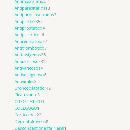
Antimuscarimico
2
Antiparasitarios
18
Antiparquinsonianos
2
Antipiretico
26
Antiprostatico
4
Antipsicoticos
4
Antireumatoide
7
Antitrombotico
7
Antitusigenos
25
Antiulcerosos
31
Antivaricosos
4
Antivertiginoso
6
Antivirales
3
Broncodilatador
19
Cicatrizante
3
CITOSTATICO
1
COLEGOGO
1
Corticoides
22
Dermatologicos
8
Descongestionante Nasal
1