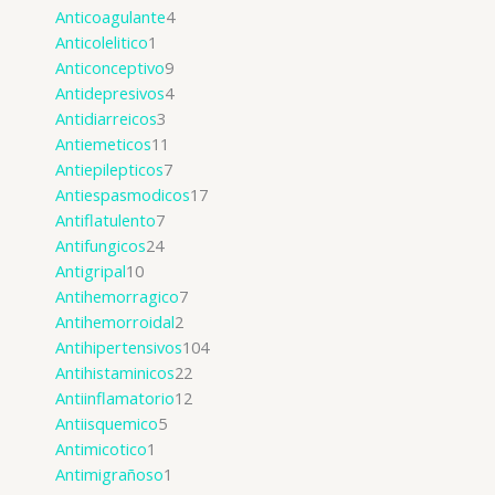
Anticoagulante
4
Anticolelitico
1
Anticonceptivo
9
Antidepresivos
4
Antidiarreicos
3
Antiemeticos
11
Antiepilepticos
7
Antiespasmodicos
17
Antiflatulento
7
Antifungicos
24
Antigripal
10
Antihemorragico
7
Antihemorroidal
2
Antihipertensivos
104
Antihistaminicos
22
Antiinflamatorio
12
Antiisquemico
5
Antimicotico
1
Antimigrañoso
1