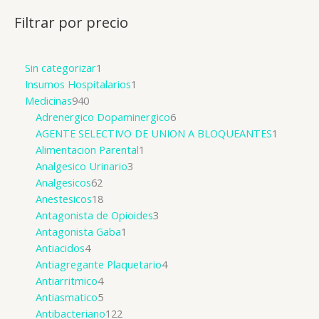
Filtrar por precio
Sin categorizar
1
Insumos Hospitalarios
1
Medicinas
940
Adrenergico Dopaminergico
6
AGENTE SELECTIVO DE UNION A BLOQUEANTES
1
Alimentacion Parental
1
Analgesico Urinario
3
Analgesicos
62
Anestesicos
18
Antagonista de Opioides
3
Antagonista Gaba
1
Antiacidos
4
Antiagregante Plaquetario
4
Antiarritmico
4
Antiasmatico
5
Antibacteriano
122