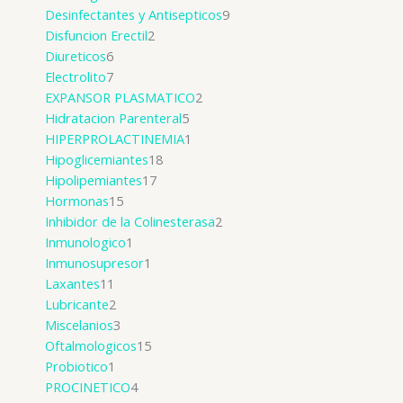
Desinfectantes y Antisepticos
9
Disfuncion Erectil
2
Diureticos
6
Electrolito
7
EXPANSOR PLASMATICO
2
Hidratacion Parenteral
5
HIPERPROLACTINEMIA
1
Hipoglicemiantes
18
Hipolipemiantes
17
Hormonas
15
Inhibidor de la Colinesterasa
2
Inmunologico
1
Inmunosupresor
1
Laxantes
11
Lubricante
2
Miscelanios
3
Oftalmologicos
15
Probiotico
1
PROCINETICO
4