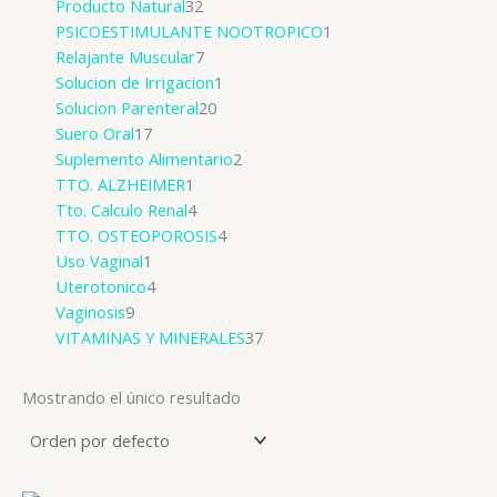
Producto Natural
32
PSICOESTIMULANTE NOOTROPICO
1
Relajante Muscular
7
Solucion de Irrigacion
1
Solucion Parenteral
20
Suero Oral
17
Suplemento Alimentario
2
TTO. ALZHEIMER
1
Tto. Calculo Renal
4
TTO. OSTEOPOROSIS
4
Uso Vaginal
1
Uterotonico
4
Vaginosis
9
VITAMINAS Y MINERALES
37
Mostrando el único resultado