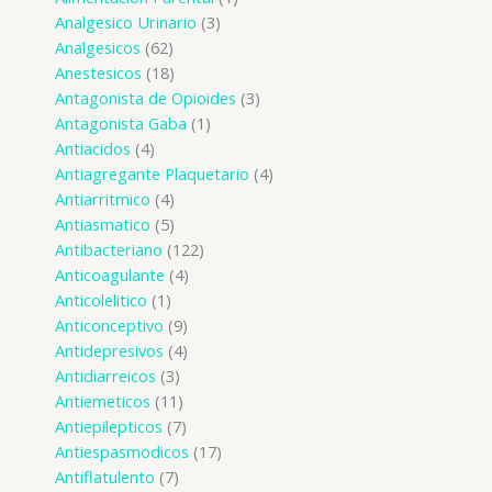
Analgesico Urinario
3
Analgesicos
62
Anestesicos
18
Antagonista de Opioides
3
Antagonista Gaba
1
Antiacidos
4
Antiagregante Plaquetario
4
Antiarritmico
4
Antiasmatico
5
Antibacteriano
122
Anticoagulante
4
Anticolelitico
1
Anticonceptivo
9
Antidepresivos
4
Antidiarreicos
3
Antiemeticos
11
Antiepilepticos
7
Antiespasmodicos
17
Antiflatulento
7