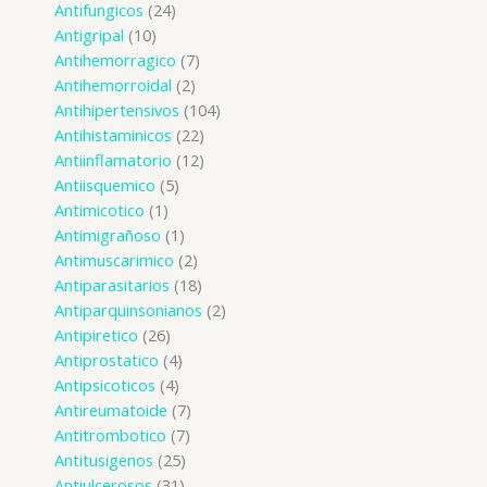
Antifungicos
24
Antigripal
10
Antihemorragico
7
Antihemorroidal
2
Antihipertensivos
104
Antihistaminicos
22
Antiinflamatorio
12
Antiisquemico
5
Antimicotico
1
Antimigrañoso
1
Antimuscarimico
2
Antiparasitarios
18
Antiparquinsonianos
2
Antipiretico
26
Antiprostatico
4
Antipsicoticos
4
Antireumatoide
7
Antitrombotico
7
Antitusigenos
25
Antiulcerosos
31