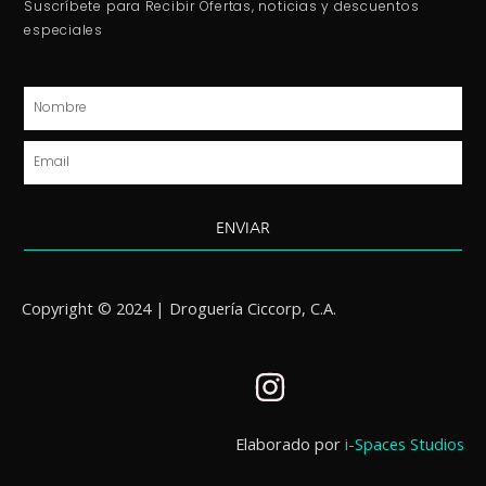
Suscríbete para Recibir Ofertas, noticias y descuentos
especiales
Nombre
Email
ENVIAR
Copyright © 2024 | Droguería Ciccorp, C.A.
I
n
s
Elaborado por
i-Spaces Studios
t