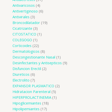
Antivaricosos
4
Antivertiginoso
6
Antivirales
3
Broncodilatador
19
Cicatrizante
3
CITOSTATICO
1
COLEGOGO
1
Corticoides
22
Dermatologicos
8
Descongestionante Nasal
1
Desinfectantes y Antisepticos
9
Disfuncion Erectil
2
Diureticos
6
Electrolito
7
EXPANSOR PLASMATICO
2
Hidratacion Parenteral
5
HIPERPROLACTINEMIA
1
Hipoglicemiantes
18
Hipolipemiantes
17