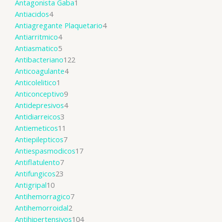
Antagonista Gaba
1
Antiacidos
4
Antiagregante Plaquetario
4
Antiarritmico
4
Antiasmatico
5
Antibacteriano
122
Anticoagulante
4
Anticolelitico
1
Anticonceptivo
9
Antidepresivos
4
Antidiarreicos
3
Antiemeticos
11
Antiepilepticos
7
Antiespasmodicos
17
Antiflatulento
7
Antifungicos
23
Antigripal
10
Antihemorragico
7
Antihemorroidal
2
Antihipertensivos
104