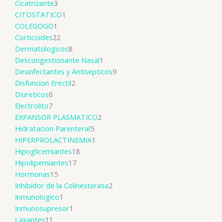
Cicatrizante
3
CITOSTATICO
1
COLEGOGO
1
Corticoides
22
Dermatologicos
8
Descongestionante Nasal
1
Desinfectantes y Antisepticos
9
Disfuncion Erectil
2
Diureticos
6
Electrolito
7
EXPANSOR PLASMATICO
2
Hidratacion Parenteral
5
HIPERPROLACTINEMIA
1
Hipoglicemiantes
18
Hipolipemiantes
17
Hormonas
15
Inhibidor de la Colinesterasa
2
Inmunologico
1
Inmunosupresor
1
Laxantes
11