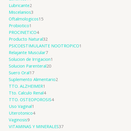
Lubricante
2
Miscelanios
3
Oftalmologicos
15
Probiotico
1
PROCINETICO
4
Producto Natural
32
PSICOESTIMULANTE NOOTROPICO
1
Relajante Muscular
7
Solucion de Irrigacion
1
Solucion Parenteral
20
Suero Oral
17
Suplemento Alimentario
2
TTO. ALZHEIMER
1
Tto. Calculo Renal
4
TTO. OSTEOPOROSIS
4
Uso Vaginal
1
Uterotonico
4
Vaginosis
9
VITAMINAS Y MINERALES
37