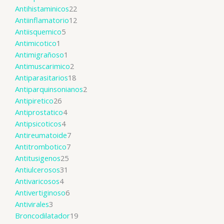
Antihistaminicos
22
Antiinflamatorio
12
Antiisquemico
5
Antimicotico
1
Antimigrañoso
1
Antimuscarimico
2
Antiparasitarios
18
Antiparquinsonianos
2
Antipiretico
26
Antiprostatico
4
Antipsicoticos
4
Antireumatoide
7
Antitrombotico
7
Antitusigenos
25
Antiulcerosos
31
Antivaricosos
4
Antivertiginoso
6
Antivirales
3
Broncodilatador
19