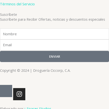
Términos del Servicio
Suscríbete
Suscríbete para Recibir Ofertas, noticias y descuentos especiales
Nombre
Email
ENVIAR
Copyright © 2024 | Droguería Ciccorp, C.A.
I
n
s
t
Elaborado por
i-Spaces Studios