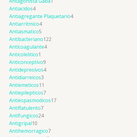
Antagonista Gaba
1
Antiacidos
4
Antiagregante Plaquetario
4
Antiarritmico
4
Antiasmatico
5
Antibacteriano
122
Anticoagulante
4
Anticolelitico
1
Anticonceptivo
9
Antidepresivos
4
Antidiarreicos
3
Antiemeticos
11
Antiepilepticos
7
Antiespasmodicos
17
Antiflatulento
7
Antifungicos
24
Antigripal
10
Antihemorragico
7