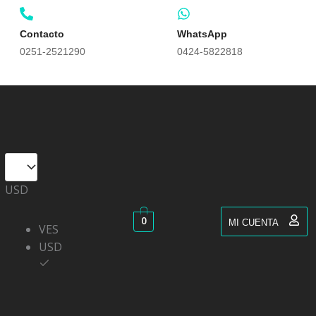
Contacto
WhatsApp
0251-2521290
0424-5822818
USD
0
MI CUENTA
VES
USD