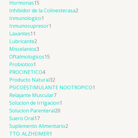
Hormonas
15
Inhibidor de la Colinesterasa
2
Inmunologico
1
Inmunosupresor
1
Laxantes
11
Lubricante
2
Miscelanios
3
Oftalmologicos
15
Probiotico
1
PROCINETICO
4
Producto Natural
32
PSICOESTIMULANTE NOOTROPICO
1
Relajante Muscular
7
Solucion de Irrigacion
1
Solucion Parenteral
20
Suero Oral
17
Suplemento Alimentario
2
TTO. ALZHEIMER
1