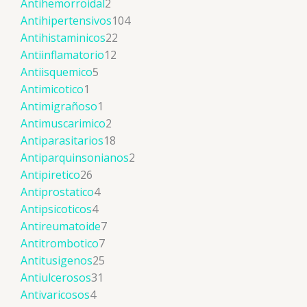
Antihemorroidal
2
Antihipertensivos
104
Antihistaminicos
22
Antiinflamatorio
12
Antiisquemico
5
Antimicotico
1
Antimigrañoso
1
Antimuscarimico
2
Antiparasitarios
18
Antiparquinsonianos
2
Antipiretico
26
Antiprostatico
4
Antipsicoticos
4
Antireumatoide
7
Antitrombotico
7
Antitusigenos
25
Antiulcerosos
31
Antivaricosos
4