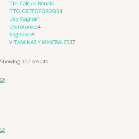
Tto. Calculo Renal
4
TTO. OSTEOPOROSIS
4
Uso Vaginal
1
Uterotonico
4
Vaginosis
9
VITAMINAS Y MINERALES
37
Showing all 2 results