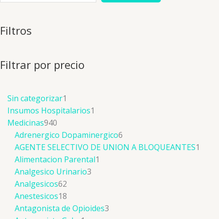
Filtros
Filtrar por precio
Sin categorizar
1
Insumos Hospitalarios
1
Medicinas
940
Adrenergico Dopaminergico
6
AGENTE SELECTIVO DE UNION A BLOQUEANTES
1
Alimentacion Parental
1
Analgesico Urinario
3
Analgesicos
62
Anestesicos
18
Antagonista de Opioides
3