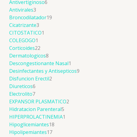
Antivertiginoso
6
Antivirales
3
Broncodilatador
19
Cicatrizante
3
CITOSTATICO
1
COLEGOGO
1
Corticoides
22
Dermatologicos
8
Descongestionante Nasal
1
Desinfectantes y Antisepticos
9
Disfuncion Erectil
2
Diureticos
6
Electrolito
7
EXPANSOR PLASMATICO
2
Hidratacion Parenteral
5
HIPERPROLACTINEMIA
1
Hipoglicemiantes
18
Hipolipemiantes
17