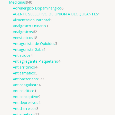
Medicinas
940
Adrenergico Dopaminergico
6
AGENTE SELECTIVO DE UNION A BLOQUEANTES
1
Alimentacion Parental
1
Analgesico Urinario
3
Analgesicos
62
Anestesicos
18
Antagonista de Opioides
3
Antagonista Gaba
1
Antiacidos
4
Antiagregante Plaquetario
4
Antiarritmico
4
Antiasmatico
5
Antibacteriano
122
Anticoagulante
4
Anticolelitico
1
Anticonceptivo
9
Antidepresivos
4
Antidiarreicos
3
Antiemeticos
11