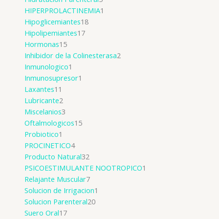
HIPERPROLACTINEMIA
1
Hipoglicemiantes
18
Hipolipemiantes
17
Hormonas
15
Inhibidor de la Colinesterasa
2
Inmunologico
1
Inmunosupresor
1
Laxantes
11
Lubricante
2
Miscelanios
3
Oftalmologicos
15
Probiotico
1
PROCINETICO
4
Producto Natural
32
PSICOESTIMULANTE NOOTROPICO
1
Relajante Muscular
7
Solucion de Irrigacion
1
Solucion Parenteral
20
Suero Oral
17