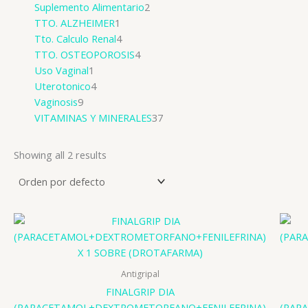
Suplemento Alimentario
2
TTO. ALZHEIMER
1
Tto. Calculo Renal
4
TTO. OSTEOPOROSIS
4
Uso Vaginal
1
Uterotonico
4
Vaginosis
9
VITAMINAS Y MINERALES
37
Showing all 2 results
Antigripal
FINALGRIP DIA
(PARACETAMOL+DEXTROMETORFANO+FENILEFRINA)
(PAR