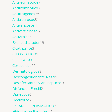
Antireumatoide
7
Antitrombotico
7
Antitusigenos
25
Antiulcerosos
31
Antivaricosos
4
Antivertiginoso
6
Antivirales
3
Broncodilatador
19
Cicatrizante
3
CITOSTATICO
1
COLEGOGO
1
Corticoides
22
Dermatologicos
8
Descongestionante Nasal
1
Desinfectantes y Antisepticos
9
Disfuncion Erectil
2
Diureticos
6
Electrolito
7
EXPANSOR PLASMATICO
2
Hidratacion Parenteral
5