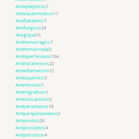
Antiepilepticos
7
Antiespasmodicos
17
Antiflatulento
7
Antifungicos
24
Antigripal
10
Antihemorragico
7
Antihemorroidal
2
Antihipertensivos
104
Antihistaminicos
22
Antiinflamatorio
12
Antiisquemico
5
Antimicotico
1
Antimigrañoso
1
Antimuscarimico
2
Antiparasitarios
18
Antiparquinsonianos
2
Antipiretico
26
Antiprostatico
4
Antipsicoticos
4