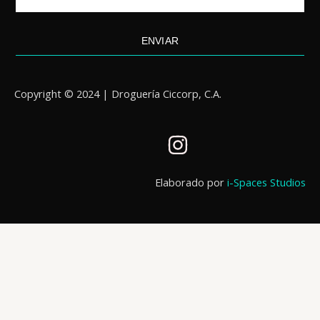
ENVIAR
Copyright © 2024 | Droguería Ciccorp, C.A.
I
n
s
Elaborado por
i-Spaces Studios
t
a
g
r
a
m