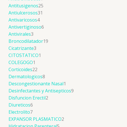
Antitusigenos
25
Antiulcerosos
31
Antivaricosos
4
Antivertiginoso
6
Antivirales
3
Broncodilatador
19
Cicatrizante
3
CITOSTATICO
1
COLEGOGO
1
Corticoides
22
Dermatologicos
8
Descongestionante Nasal
1
Desinfectantes y Antisepticos
9
Disfuncion Erectil
2
Diureticos
6
Electrolito
7
EXPANSOR PLASMATICO
2
Hidratacion Parenteral
5