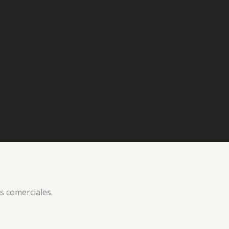
ucto
s comerciales.