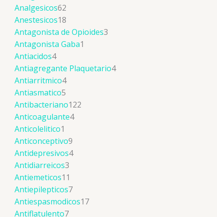
Analgesicos
62
Anestesicos
18
Antagonista de Opioides
3
Antagonista Gaba
1
Antiacidos
4
Antiagregante Plaquetario
4
Antiarritmico
4
Antiasmatico
5
Antibacteriano
122
Anticoagulante
4
Anticolelitico
1
Anticonceptivo
9
Antidepresivos
4
Antidiarreicos
3
Antiemeticos
11
Antiepilepticos
7
Antiespasmodicos
17
Antiflatulento
7