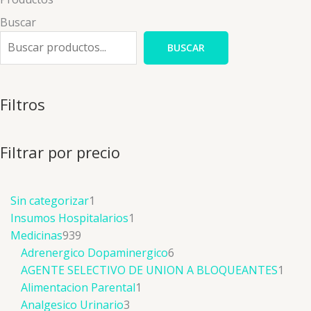
Buscar
BUSCAR
Filtros
Filtrar por precio
Sin categorizar
1
Insumos Hospitalarios
1
Medicinas
939
Adrenergico Dopaminergico
6
AGENTE SELECTIVO DE UNION A BLOQUEANTES
1
Alimentacion Parental
1
Analgesico Urinario
3