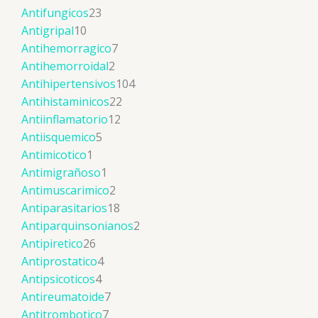
Antifungicos
23
Antigripal
10
Antihemorragico
7
Antihemorroidal
2
Antihipertensivos
104
Antihistaminicos
22
Antiinflamatorio
12
Antiisquemico
5
Antimicotico
1
Antimigrañoso
1
Antimuscarimico
2
Antiparasitarios
18
Antiparquinsonianos
2
Antipiretico
26
Antiprostatico
4
Antipsicoticos
4
Antireumatoide
7
Antitrombotico
7