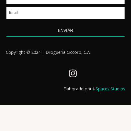
Email
ENVIAR
Copyright © 2024 | Droguería Ciccorp, C.A.
I
n
s
Elaborado por
i-Spaces Studios
t
a
g
r