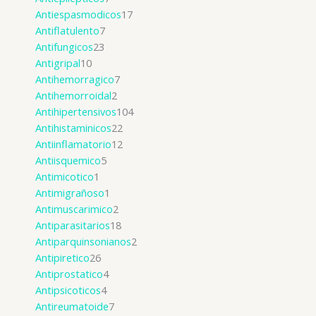
Antiespasmodicos
17
Antiflatulento
7
Antifungicos
23
Antigripal
10
Antihemorragico
7
Antihemorroidal
2
Antihipertensivos
104
Antihistaminicos
22
Antiinflamatorio
12
Antiisquemico
5
Antimicotico
1
Antimigrañoso
1
Antimuscarimico
2
Antiparasitarios
18
Antiparquinsonianos
2
Antipiretico
26
Antiprostatico
4
Antipsicoticos
4
Antireumatoide
7