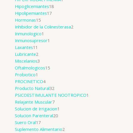
Hipoglicemiantes
18
Hipolipemiantes
17
Hormonas
15
Inhibidor de la Colinesterasa
2
Inmunologico
1
Inmunosupresor
1
Laxantes
11
Lubricante
2
Miscelanios
3
Oftalmologicos
15
Probiotico
1
PROCINETICO
4
Producto Natural
32
PSICOESTIMULANTE NOOTROPICO
1
Relajante Muscular
7
Solucion de Irrigacion
1
Solucion Parenteral
20
Suero Oral
17
Suplemento Alimentario
2