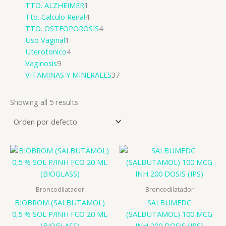
TTO. ALZHEIMER
1
Tto. Calculo Renal
4
TTO. OSTEOPOROSIS
4
Uso Vaginal
1
Uterotonico
4
Vaginosis
9
VITAMINAS Y MINERALES
37
Showing all 5 results
Broncodilatador
Broncodilatador
BIOBROM (SALBUTAMOL)
SALBUMEDC
0,5 % SOL P/INH FCO 20 ML
(SALBUTAMOL) 100 MCG
(BIOGLASS)
INH 200 DOSIS (IPS)