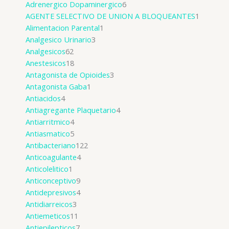
Adrenergico Dopaminergico
6
AGENTE SELECTIVO DE UNION A BLOQUEANTES
1
Alimentacion Parental
1
Analgesico Urinario
3
Analgesicos
62
Anestesicos
18
Antagonista de Opioides
3
Antagonista Gaba
1
Antiacidos
4
Antiagregante Plaquetario
4
Antiarritmico
4
Antiasmatico
5
Antibacteriano
122
Anticoagulante
4
Anticolelitico
1
Anticonceptivo
9
Antidepresivos
4
Antidiarreicos
3
Antiemeticos
11
Antiepilepticos
7