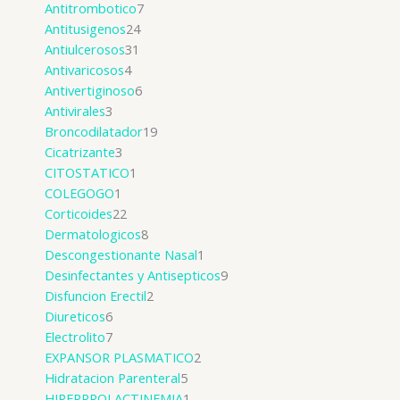
Antitrombotico
7
Antitusigenos
24
Antiulcerosos
31
Antivaricosos
4
Antivertiginoso
6
Antivirales
3
Broncodilatador
19
Cicatrizante
3
CITOSTATICO
1
COLEGOGO
1
Corticoides
22
Dermatologicos
8
Descongestionante Nasal
1
Desinfectantes y Antisepticos
9
Disfuncion Erectil
2
Diureticos
6
Electrolito
7
EXPANSOR PLASMATICO
2
Hidratacion Parenteral
5
HIPERPROLACTINEMIA
1