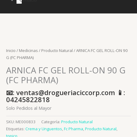
Inicio
/
Medicinas
/
Producto Natural
/ ARNICA FC GEL ROLL-ON 90
G (FC PHARMA)
ARNICA FC GEL ROLL-ON 90 G
(FC PHARMA)
📧: ventas@drogueriaciccorp.com 📱:
04245822818
Solo Pedidos al Mayor
SKU:
ME000833
Categoría:
Producto Natural
Etiquetas:
Crema y Unguentos
,
Fc Pharma
,
Producto Natural
,
topico