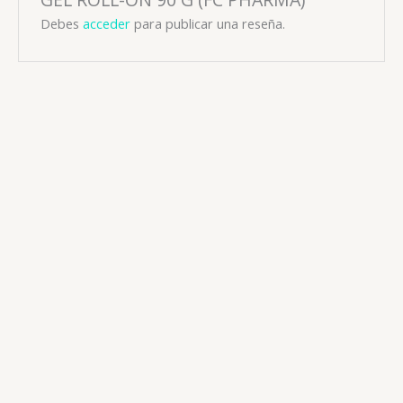
Debes
acceder
para publicar una reseña.
Producto Natural
QUITACALLOS (ACIDO SALICILICO) 8 G UNG (LYA)
📧: ventas@drogueriaciccorp.com 📱: 04245822818
Producto Natural
ALCANFOR 10 G PAPELETA (LYA)
📧: ventas@drogueriaciccorp.com 📱: 04245822818
Producto Natural
HOJAS DE SEN 5 G PAPELETA (LYA)