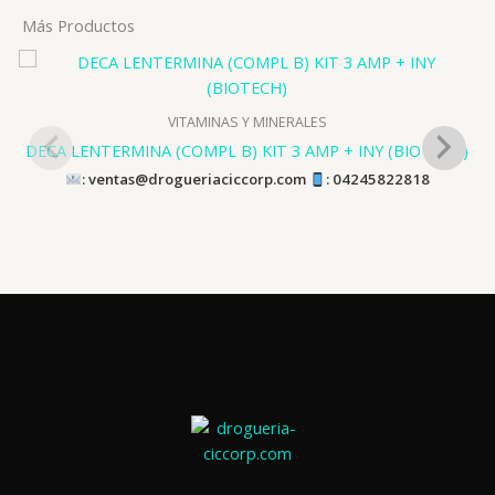
Más Productos
VITAMINAS Y MINERALES
DECA LENTERMINA (COMPL B) KIT 3 AMP + INY (BIOTECH)
: ventas@drogueriaciccorp.com
: 04245822818