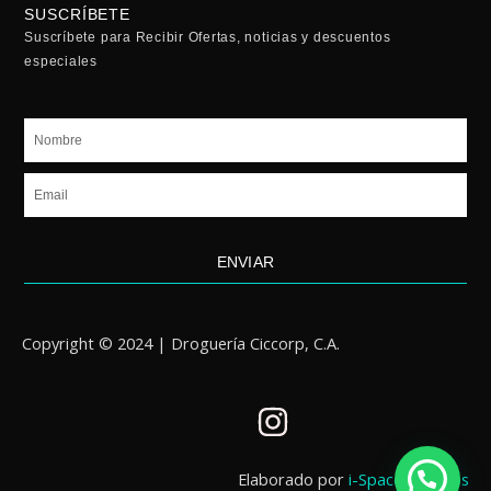
SUSCRÍBETE
Suscríbete para Recibir Ofertas, noticias y descuentos
especiales
Nombre
Email
ENVIAR
Copyright © 2024 | Droguería Ciccorp, C.A.
I
n
s
Elaborado por
i-Spaces Studios