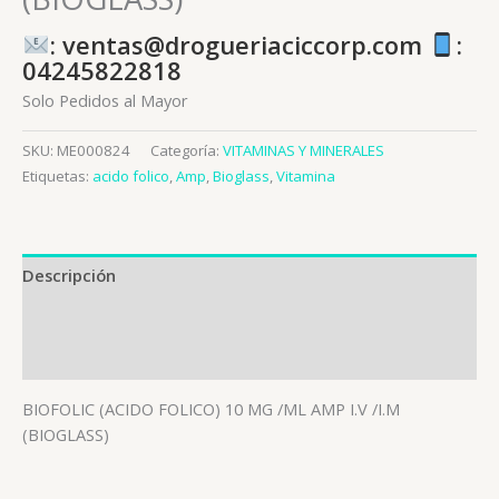
: ventas@drogueriaciccorp.com
:
04245822818
Solo Pedidos al Mayor
SKU:
ME000824
Categoría:
VITAMINAS Y MINERALES
Etiquetas:
acido folico
,
Amp
,
Bioglass
,
Vitamina
Descripción
Información adicional
Valoraciones (0)
BIOFOLIC (ACIDO FOLICO) 10 MG /ML AMP I.V /I.M
(BIOGLASS)